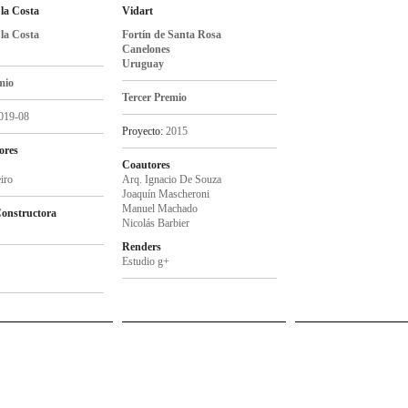
la Costa
Vidart
la Costa
Fortín de Santa Rosa
Canelones
Uruguay
mio
Tercer Premio
019-08
Proyecto:
2015
ores
Coautores
iro
Arq. Ignacio De Souza
Joaquín Mascheroni
Manuel Machado
onstructora
Nicolás Barbier
Renders
Estudio g+